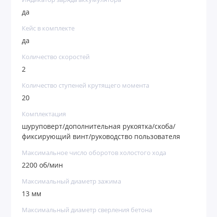
да
Кейс в комплекте
да
Количество скоростей
2
Количество ступеней крутящего момента
20
Комплектация
шуруповерт/дополнительная рукоятка/скоба/
фиксирующий винт/руководство пользователя
Максимальное число оборотов холостого хода
2200 об/мин
Максимальный диаметр зажима
13 мм
Максимальный диаметр сверления бетона