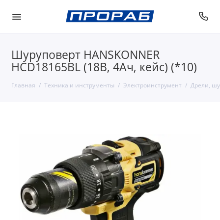
Шуруповерт HANSKONNER
HCD18165BL (18В, 4Ач, кейс) (*10)
Главная
Техника и инструменты
Электроинструмент
Дрели, шу