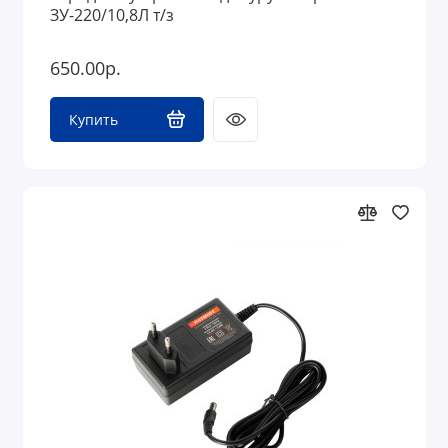
ЗУ-220/10,8Л т/з
650.00р.
Купить