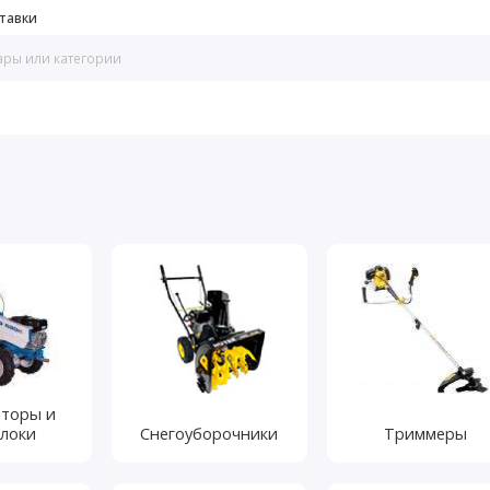
тавки
аторы и
локи
Снегоуборочники
Триммеры