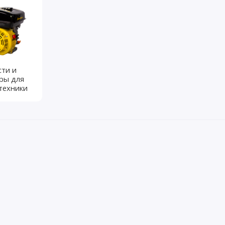
сти и
ары для
техники