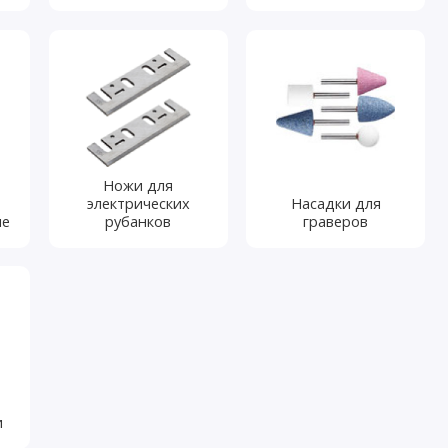
Ножи для
электрических
Насадки для
ые
рубанков
граверов
и