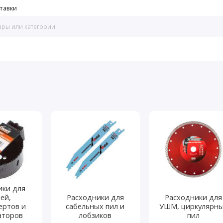
тавки
ики для
ей,
Расходники для
Расходники для
ертов и
сабельных пил и
УШМ, циркулярн
аторов
лобзиков
пил