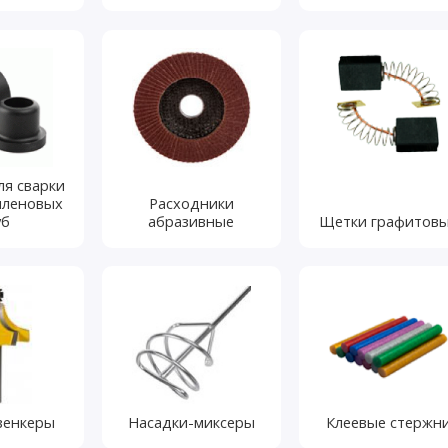
ля сварки
иленовых
Расходники
уб
абразивные
Щетки графитов
зенкеры
Насадки-миксеры
Клеевые стержн