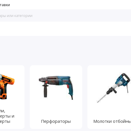
тавки
ли,
ерты и
верты
Перфораторы
Молотки отбойн