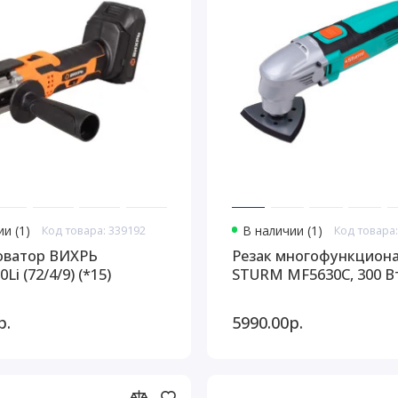
и (1)
Код товара: 339192
В наличии (1)
Код товара:
оватор ВИХРЬ
Резак многофункцион
i (72/4/9) (*15)
STURM MF5630C, 300 Вт
р.
5990.00р.