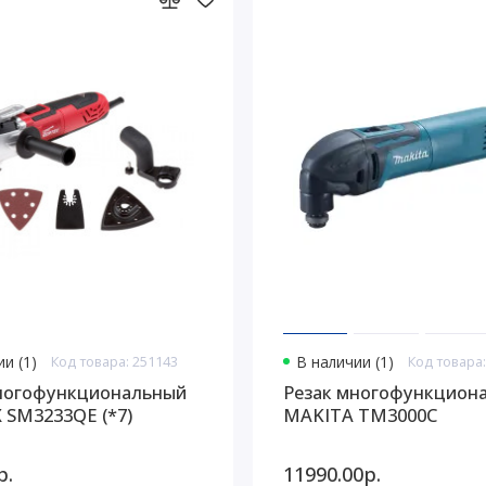
и (1)
Код товара: 251143
В наличии (1)
Код товара:
ногофункциональный
Резак многофункцион
SM3233QE (*7)
MAKITA TM3000C
р.
11990.00р.