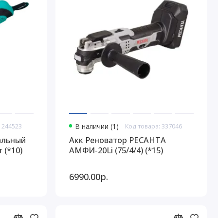
 244523
В наличии (1)
Код товара: 337046
альный
Акк Реноватор РЕСАНТА
 (*10)
АМФИ-20Li (75/4/4) (*15)
6990.00р.