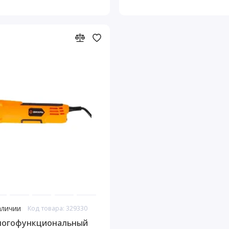
аличии
Код товара: 329330
ногофункциональный