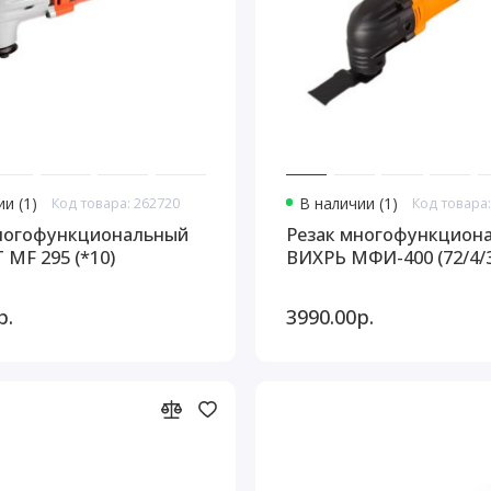
и (1)
Код товара: 262720
В наличии (1)
Код товара:
ногофункциональный
Резак многофункцион
 MF 295 (*10)
ВИХРЬ МФИ-400 (72/4/3)
р.
3990.00р.