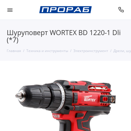
Шуруповерт WORTEX BD 1220-1 Dli
(*7)
Главная
Техника и инструменты
Электроинструмент
Дрели, шу