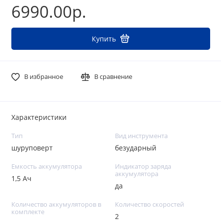
6990.00р.
Купить
В избранное
В сравнение
Характеристики
Тип
Вид инструмента
шуруповерт
безударный
Емкость аккумулятора
Индикатор заряда
аккумулятора
1,5 Ач
да
Количество аккумуляторов в
Количество скоростей
комплекте
2