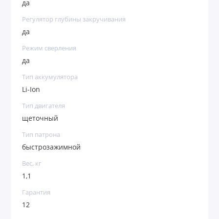
да
Регулятор глубины закручивания
да
Режим сверления
да
Тип аккумулятора
Li-Ion
Тип двигателя
щеточный
Тип патрона
быстрозажимной
Вес, кг
1,1
Гарантия
12