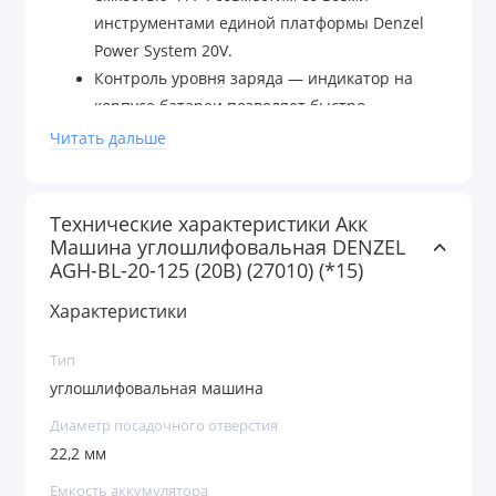
инструментами единой платформы Denzel
Power System 20V.
Контроль уровня заряда — индикатор на
корпусе батареи позволяет быстро
определить, когда необходима подзарядка.
Читать дальше
Готовность к использованию — УШМ
поставляется с аккумулятором, зарядным
устройством, боковой рукояткой и
Технические характеристики Акк
Машина углошлифовальная DENZEL
специальным ключом для фиксации
AGH-BL-20-125 (20В) (27010) (*15)
оснастки.
Безопасная работа — токопроводящие
Характеристики
элементы надежно изолированы,
специальный кожух защищает пользователя
Тип
от летящих твердых частиц, а также от
углошлифовальная машина
случайного контакта с вращающейся
Диаметр посадочного отверстия
оснасткой.
22,2 мм
Защита от случайного включения —
Емкость аккумулятора
производитель предусмотрел блокировку,