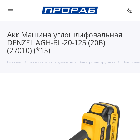
Акк Машина углошлифовальная
DENZEL AGH-BL-20-125 (20В)
(27010) (*15)
Главная
Техника и инструменты
Электроинструмент
Шлифова