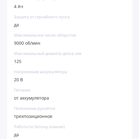
4 Ач
предотвращающую непредвиденный запуск
двигателя и травмирование пользователя.
Защита от случайного пуска
Удобное управление — установка нужной
да
частоты вращения производится нажатием
Максимальное число оборотов
на кнопку, специальный индикатор
9000 об/мин
отображает выбранное значение.
Плавный пуск — при включении отсутствует
Максимальный диаметр диска, мм
125
рывок инструмента.
Продуманная конструкция — ключ для
Напряжение аккумулятора
фиксации оснастки можно хранить в
20 В
специальном отсеке в боковой рукоятке.
Питание
от аккумулятора
Положение рукоятки
трехпозиционное
Работа по бетону (камню)
да