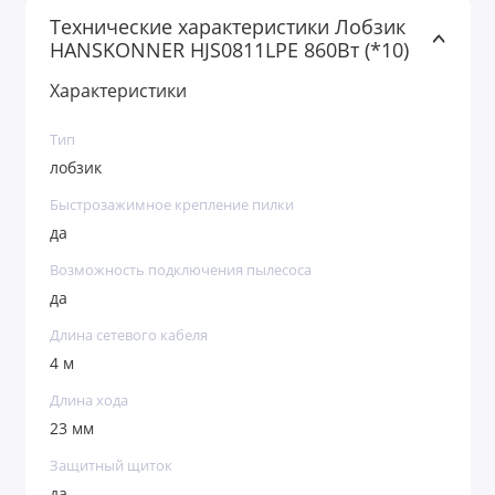
Технические характеристики Лобзик
HANSKONNER HJS0811LPE 860Вт (*10)
Характеристики
Тип
лобзик
Быстрозажимное крепление пилки
да
Возможность подключения пылесоса
да
Длина сетевого кабеля
4 м
Длина хода
23 мм
Защитный щиток
да