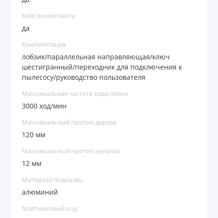
Кейс в комплекте
да
Комплектация
лобзик/параллельная направляющая/ключ
шестигранный/переходник для подключения к
пылесосу/руководство пользователя
Максимальная частота хода пилки
3000 ход/мин
Максимальный пропил дерева
120 мм
Максимальный пропил металла
12 мм
Материал подошвы
алюминий
Маятниковый ход