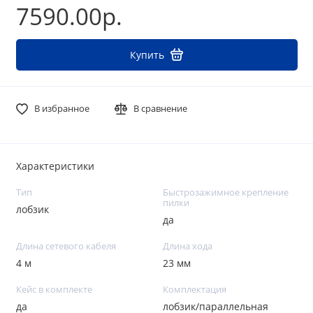
7590.00р.
Купить
В избранное
В сравнение
Характеристики
Тип
Быстрозажимное крепление
пилки
лобзик
да
Длина сетевого кабеля
Длина хода
4 м
23 мм
Кейс в комплекте
Комплектация
да
лобзик/параллельная