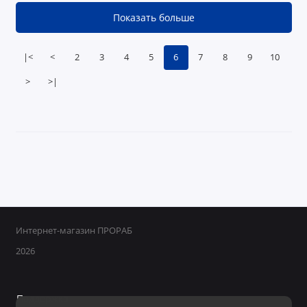
Показать больше
|<
<
2
3
4
5
6
7
8
9
10
>
>|
Интернет-магазин ПРОРАБ
2026
Поддержка