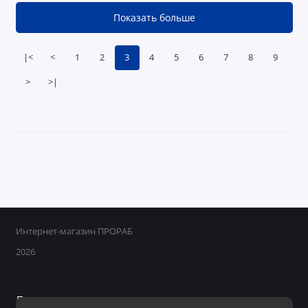
Показать больше
|<
<
1
2
3
4
5
6
7
8
9
>
>|
Интернет-магазин ПРОРАБ
2026
Поддержка