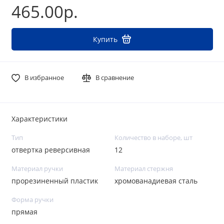
465.00р.
Купить
В избранное
В сравнение
Характеристики
Тип
Количество в наборе, шт
отвертка реверсивная
12
Материал ручки
Материал стержня
прорезиненный пластик
хромованадиевая сталь
Форма ручки
прямая