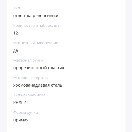
Тип
отвертка реверсивная
Количество в наборе, шт
12
Магнитный наконечник
да
Материал ручки
прорезиненный пластик
Материал стержня
хромованадиевая сталь
Тип наконечника
РН/SL/T
Форма ручки
прямая