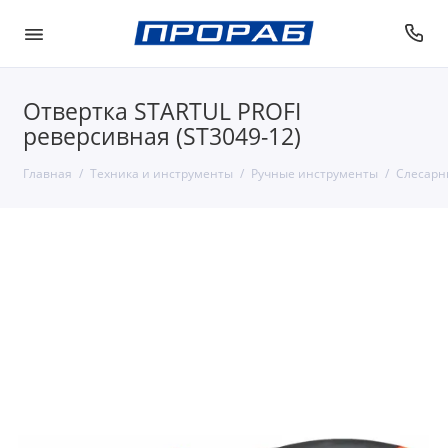
Отвертка STARTUL PROFI
реверсивная (ST3049-12)
Главная
Техника и инструменты
Ручные инструменты
Слесарн