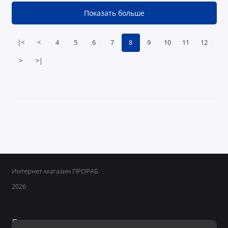
Показать больше
|<
<
4
5
6
7
8
9
10
11
12
>
>|
Интернет-магазин ПРОРАБ
2026
Поддержка