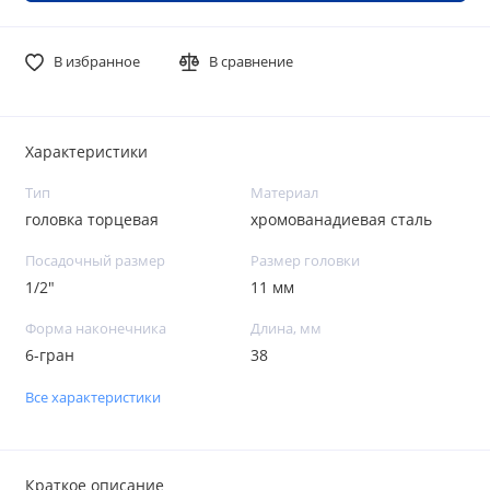
В избранное
В сравнение
Характеристики
Тип
Материал
головка торцевая
хромованадиевая сталь
Посадочный размер
Размер головки
1/2"
11 мм
Форма наконечника
Длина, мм
6-гран
38
Все характеристики
Краткое описание