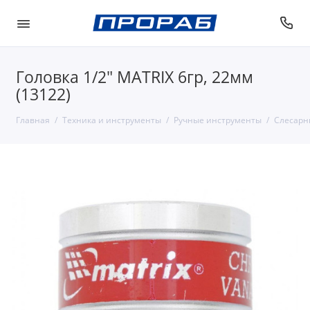
Головка 1/2" MATRIX 6гр, 22мм
(13122)
Главная
Техника и инструменты
Ручные инструменты
Слесарн