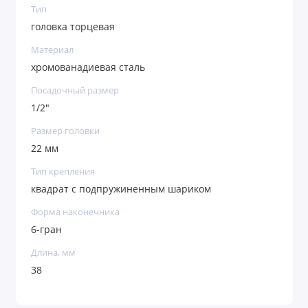
Тип
головка торцевая
Материал
хромованадиевая сталь
Посадочный размер
1/2"
Размер головки
22 мм
Тип крепления
квадрат с подпружиненным шариком
Форма наконечника
6-гран
Длина, мм
38