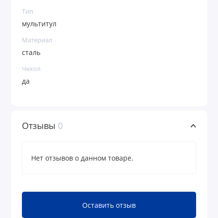
Тип
мультитул
Материал
сталь
Чехол
да
Отзывы
0
Нет отзывов о данном товаре.
Оставить отзыв