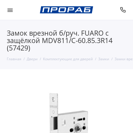
Замок врезной б/руч. FUARO c
защёлкой MDV811/C-60.85.3R14
(57429)
Главная
Двери
Комплектующие для дверей
Замки
Замки вр