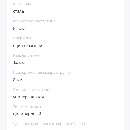
Материал
сталь
Межосевое расстояние
85 мм
Покрытие
оцинкованное
Размер ригеля
14 мм
Размер сечения квадрата ручки
8 мм
Сторона открывания
универсальная
Тип механизма
цилиндровый
Удаление ключевого отверстия (Backset)