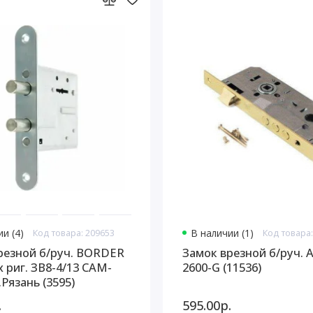
и (4)
Код товара: 209653
В наличии (1)
Код товара:
резной б/руч. BORDER
Замок врезной б/руч. 
риг. ЗВ8-4/13 САМ-
2600-G (11536)
Рязань (3595)
.
595.00р.