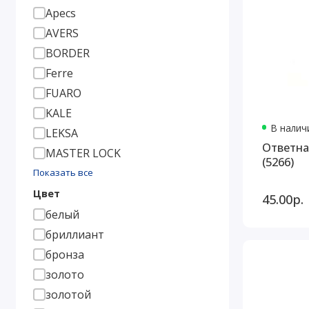
Apecs
AVERS
BORDER
Ferre
FUARO
KALE
В наличи
LEKSA
Ответная
MASTER LOCK
(5266)
Показать все
Цвет
45.00р.
белый
бриллиант
бронза
золото
золотой