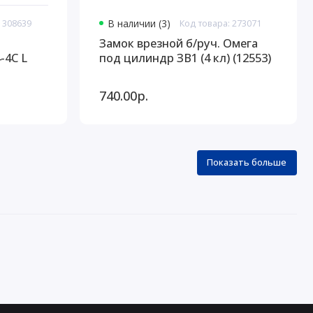
 308639
В наличии (3)
Код товара: 273071
Замок врезной б/руч. Омега
под цилиндр ЗВ1 (4 кл) (12553)
740.00р.
Показать больше