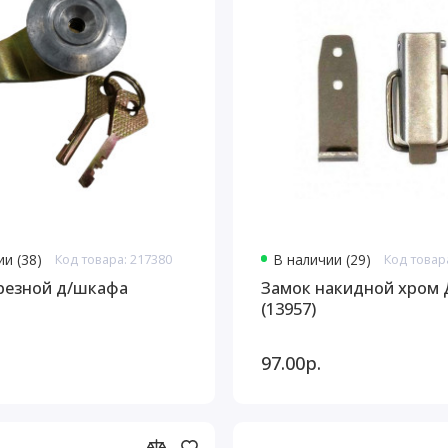
и (38)
Код товара: 217380
В наличии (29)
Код товар
резной д/шкафа
Замок накидной хром
(13957)
97.00р.