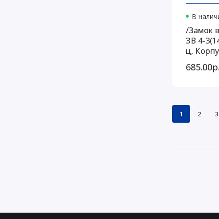
В наличи
/Замок 
ЗВ 4-3(1
ц, Корпу
685.00р
1
2
3