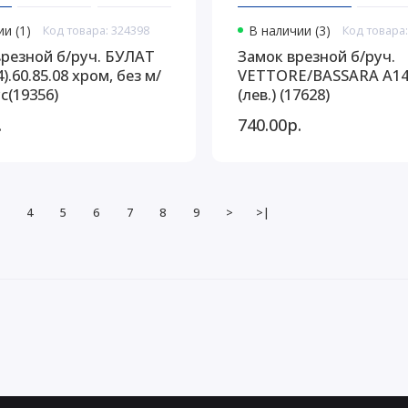
и (1)
Код товара: 324398
В наличии (3)
Код товара:
врезной б/руч. БУЛАТ
Замок врезной б/руч.
4).60.85.08 хром, без м/
VETTORE/BASSARA А14-4С L
с(19356)
(лев.) (17628)
.
740.00р.
4
5
6
7
8
9
>
>|