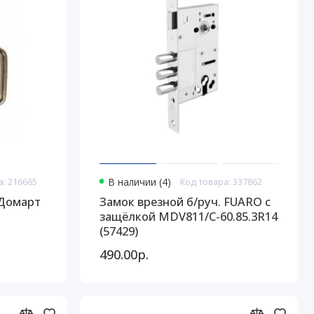
а: 216665
В наличии (4)
Код товара: 337862
 Домарт
Замок врезной б/руч. FUARO c
защёлкой MDV811/C-60.85.3R14
(57429)
490.00р.