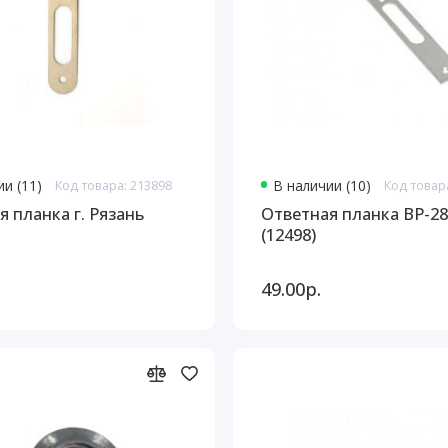
и (11)
Код товара: 213898
В наличии (10)
Код товар
 планка г. Рязань
Ответная планка BP-2
(12498)
49.00р.