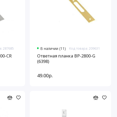
а: 287685
В наличии (11)
Код товара: 209631
800-CR
Ответная планка BP-2800-G
(6398)
49.00р.