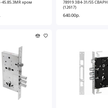
-45.85.3MR хром
78919 ЗВ4-31/55 СВАР
(12617)
.
640.00р.