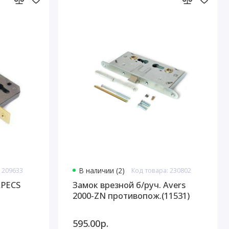
 209633
В наличии (2)
Код товара: 230802
APECS
Замок врезной б/руч. Avers
2000-ZN противопож.(11531)
595.00р.