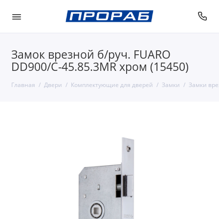
Замок врезной б/руч. FUARO
DD900/C-45.85.3MR хром (15450)
Главная
Двери
Комплектующие для дверей
Замки
Замки вр