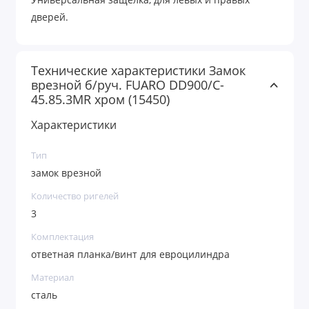
Универсальная защелка, для левых и правых
дверей.
Технические характеристики Замок
врезной б/руч. FUARO DD900/C-
45.85.3MR хром (15450)
Характеристики
Тип
замок врезной
Количество ригелей
3
Комплектация
ответная планка/винт для евроцилиндра
Материал
сталь