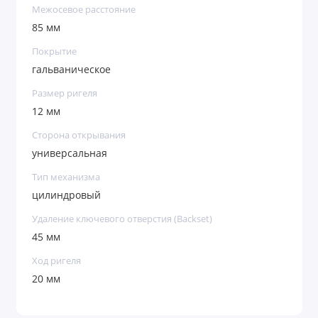
Межосевое расстояние
85 мм
Покрытие
гальваническое
Размер ригеля
12 мм
Сторона открывания
универсальная
Тип механизма
цилиндровый
Удаление ключевого отверстия (Backset)
45 мм
Ход ригеля
20 мм