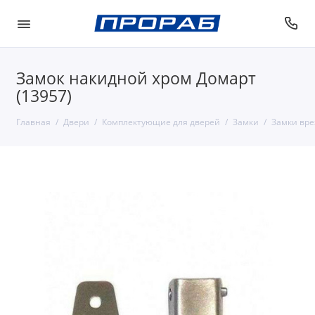
Замок накидной хром Домарт
(13957)
Главная
Двери
Комплектующие для дверей
Замки
Замки вр