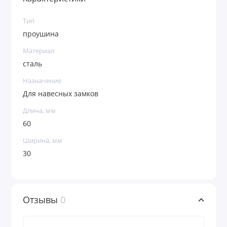
Тип
проушина
Материал
сталь
Назначение
Для навесных замков
Длина, мм
60
Ширина, мм
30
Отзывы
0