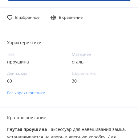
В избранное
В сравнение
Характеристики
Тип
Материал
проушина
сталь
Длина, мм
Ширина, мм
60
30
Все характеристики
Краткое описание
Гнутая проушина
- аксессуар для навешивания замка,
устанавливается на дверь и дверную коробку. Для