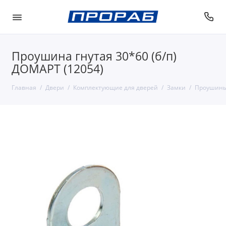
Проушина гнутая 30*60 (б/п)
ДОМАРТ (12054)
Главная
Двери
Комплектующие для дверей
Замки
Проушины