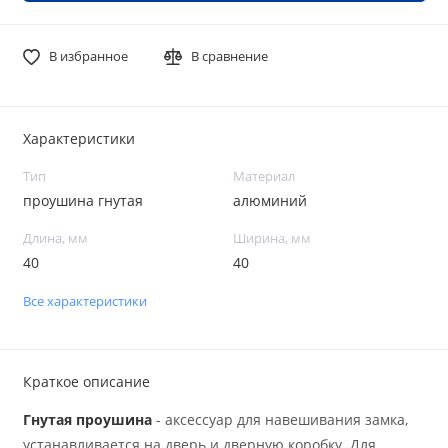
В избранное
В сравнение
Характеристики
Тип
Материал
проушина гнутая
алюминий
Длина, мм
Ширина, мм
40
40
Все характеристики
Краткое описание
Гнутая проушина
- аксессуар для навешивания замка,
устанавливается на дверь и дверную коробку. Для