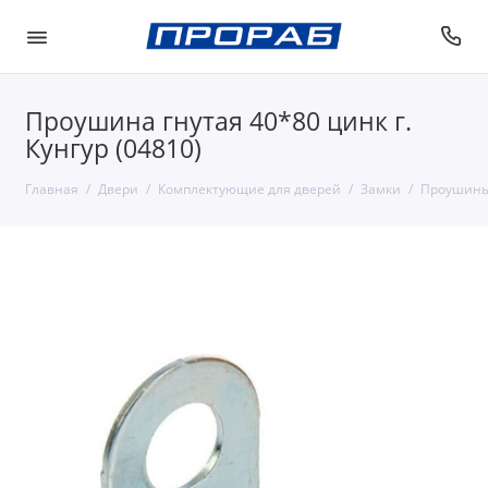
Проушина гнутая 40*80 цинк г.
Кунгур (04810)
Главная
Двери
Комплектующие для дверей
Замки
Проушины