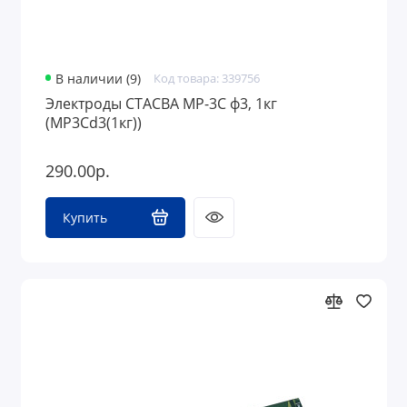
В наличии (9)
Код товара: 339756
Электроды СТАСВА МР-3С ф3, 1кг
(МР3Сd3(1кг))
290.00р.
Купить