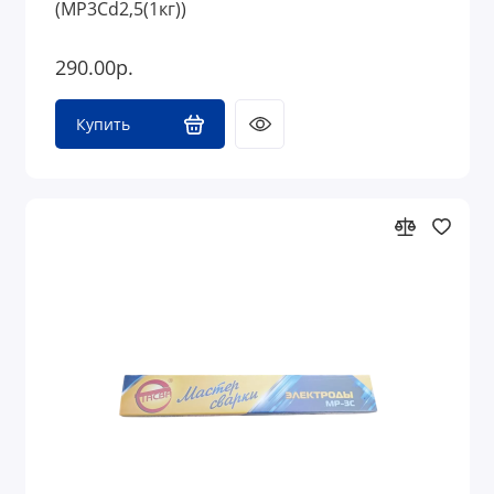
(МР3Сd2,5(1кг))
290.00р.
Купить