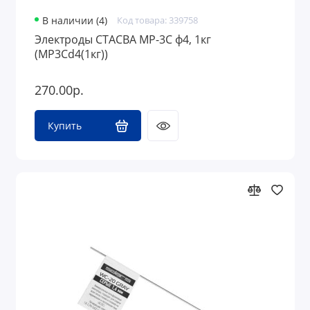
В наличии (4)
Код товара: 339758
Электроды СТАСВА МР-3С ф4, 1кг
(МР3Сd4(1кг))
270.00р.
Купить