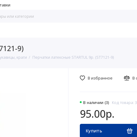
тавки
7121-9)
укавицы, краги
Перчатки латексные STARTUL 9р. (ST7121-9)
В избранное
В 
В наличии (3)
Код товара: 
95.00р.
Купить