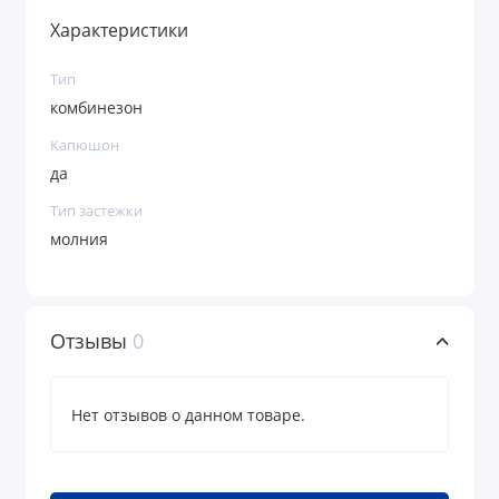
Характеристики
Тип
комбинезон
Капюшон
да
Тип застежки
молния
Отзывы
0
Нет отзывов о данном товаре.