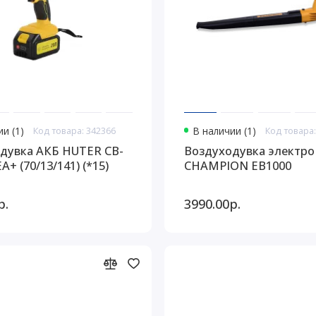
и (1)
Код товара: 342366
В наличии (1)
Код товара:
дувка АКБ HUTER CB-
Воздуходувка электро
EA+ (70/13/141) (*15)
CHAMPION EB1000
р.
3990.00р.