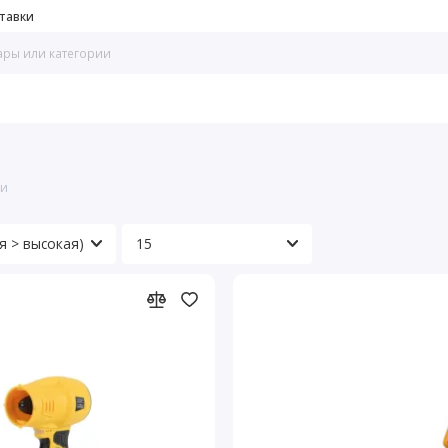
тавки
ки