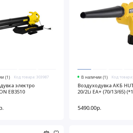
и (1)
Код товара: 303987
В наличии (1)
Код товара:
дувка электро
Воздуходувка АКБ HUT
ON EB3510
20/2Li EA+ (70/13/65) (*1
р.
5490.00р.