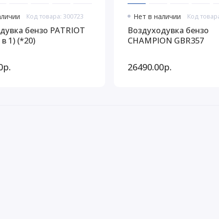
аличии
Код товара: 300723
Нет в наличии
Код товар
дувка бензо PATRIOT
Воздуходувка бензо
в 1) (*20)
CHAMPION GBR357
0р.
26490.00р.