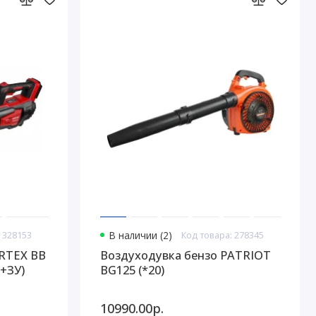
 328153
В наличии (2)
Код товара: 278345
RTEX BB
Воздуходувка бензо PATRIOT
 +ЗУ)
BG125 (*20)
10990.00р.