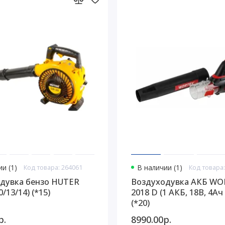
и (1)
Код товара: 264061
В наличии (1)
Код товара:
дувка бензо HUTER
Воздуходувка АКБ WO
0/13/14) (*15)
2018 D (1 АКБ, 18В, 4Ач
(*20)
р.
8990.00р.