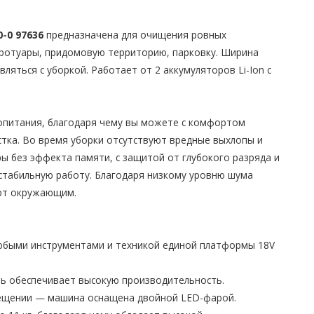
0-0 97636
предназначена для очищения ровных
тротуары, придомовую территорию, парковку. Ширина
ляться с уборкой. Работает от 2 аккумуляторов Li-Ion с
опитания, благодаря чему вы можете с комфортом
стка. Во время уборки отсутствуют вредные выхлопы и
ы без эффекта памяти, с защитой от глубокого разряда и
стабильную работу. Благодаря низкому уровню шума
орт окружающим.
юбыми инструментами и техникой единой платформы 18V
 обеспечивает высокую производительность.
ещении — машина оснащена двойной LED-фарой.