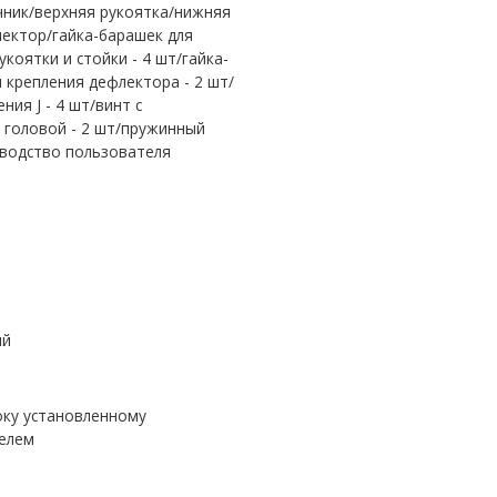
чник/верхняя рукоятка/нижняя
лектор/гайка-барашек для
укоятки и стойки - 4 шт/гайка-
 крепления дефлектора - 2 шт/
ния J - 4 шт/винт с
 головой - 2 шт/пружинный
водство пользователя
н
ый
оку установленному
елем