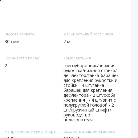
Высота захвата
Дальность выброса снега
305 мм
7 м
Количество колес
Комплектация
2
снегоуборочник/верхняя
рукоятка/нижняя стойка/
дефлектор/гайка-барашек
для крепления рукоятки и
стойки - 4 шт/гайка-
барашек для крепления
дефлектора - 2 шт/скоба
крепления J - 4 шт/винт с
полукруглой головой - 2
шт/пружинный штифт/
руководство
пользователя
Напряжение аккумулятора
Скорость вращения шнека