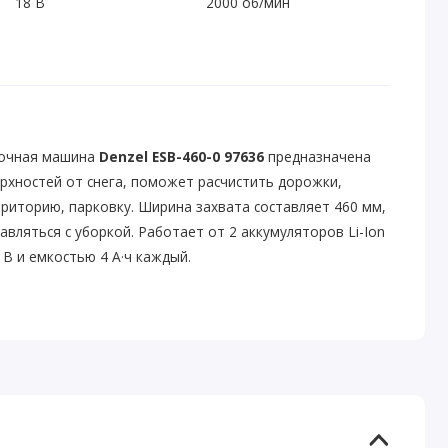
18 В
2000 об/мин
рочная машина
Denzel ESB-460-0 97636
предназначена
рхностей от снега, поможет расчистить дорожки,
риторию, парковку. Ширина захвата составляет 460 мм,
авляться с уборкой. Работает от 2 аккумуляторов Li-Ion
В и емкостью 4 А·ч каждый.