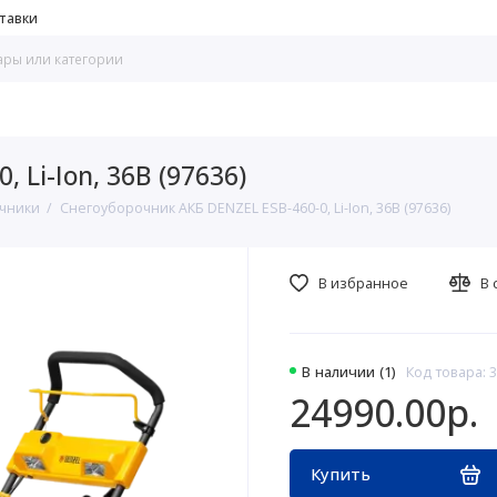
тавки
 Li-Ion, 36В (97636)
чники
Снегоуборочник АКБ DENZEL ESB-460-0, Li-Ion, 36В (97636)
В избранное
В 
В наличии (1)
Код товара: 
24990.00р.
Купить