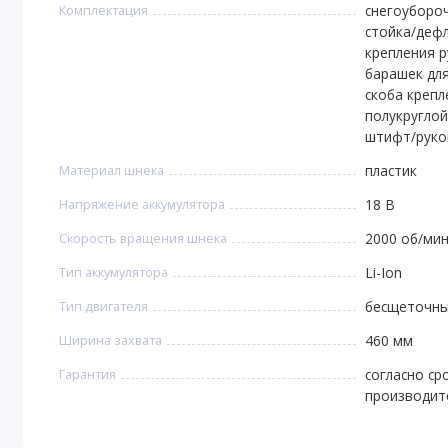
Комплектация
снегоуборо
стойка/деф
крепления р
барашек для
скоба крепле
полукруглой
штифт/руко
Материал шнека
пластик
Напряжение аккумулятора
18 В
Скорость вращения шнека
2000 об/ми
Тип аккумулятора
Li-Ion
Тип двигателя
бесщеточн
Ширина захвата
460 мм
Гарантия
согласно ср
производит