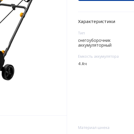
Характеристики
Тип
снегоуборочник
аккумуляторный
Емкость аккумулятора
4 Ач
Материал шнека