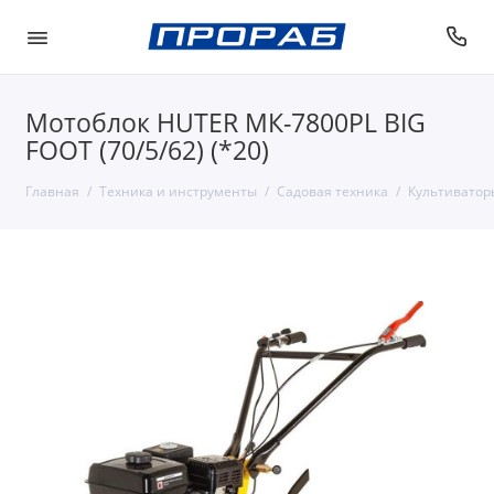
Мотоблок HUTER МК-7800PL BIG
FOOT (70/5/62) (*20)
Главная
Техника и инструменты
Садовая техника
Культиватор