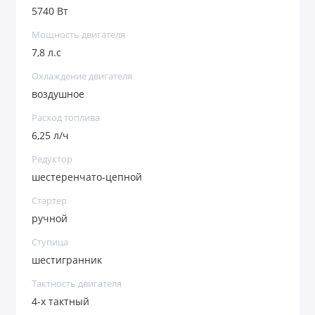
5740 Вт
Мощность двигателя
7,8 л.с
Охлаждение двигателя
воздушное
Расход топлива
6,25 л/ч
Редуктор
шестеренчато-цепной
Стартер
ручной
Ступица
шестигранник
Тактность двигателя
4-х тактный