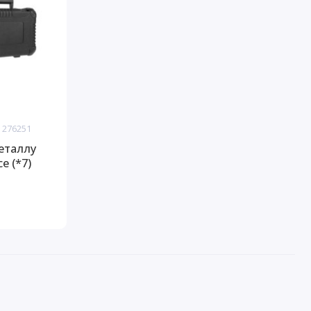
 276251
еталлу
е (*7)