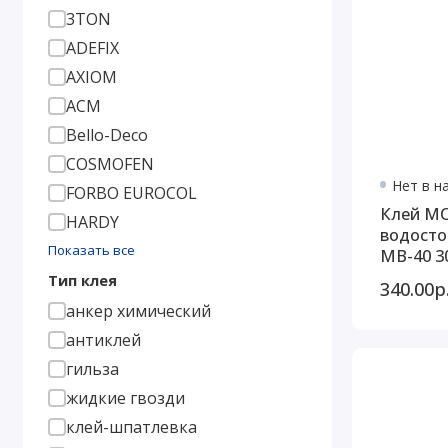
3TON
ADEFIX
AXIOM
AСМ
Bello-Deco
COSMOFEN
Нет в н
FORBO EUROCOL
Клей М
HARDY
водосто
Показать все
MB-40 3
Тип клея
340.00р
анкер химический
антиклей
гильза
жидкие гвозди
клей-шпатлевка