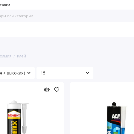
тавки
 химия
Клей