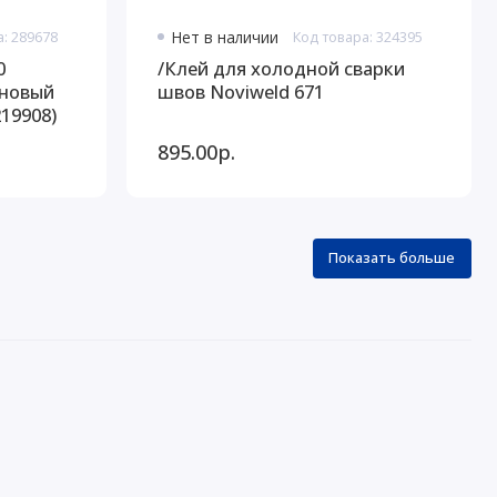
а: 289678
Нет в наличии
Код товара: 324395
0
/Клей для холодной сварки
новый
швов Noviweld 671
19908)
895.00р.
Показать больше