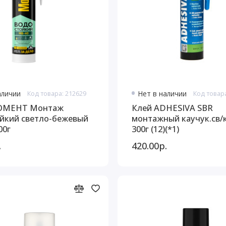
аличии
Код товара: 212629
Нет в наличии
Код товар
ОМЕНТ Монтаж
Клей ADHESIVA SBR
йкий светло-бежевый
монтажный каучук.св/
00г
300г (12)(*1)
.
420.00р.