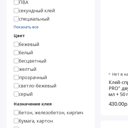
ПВА
секундный клей
специальный
Показать все
Цвет
бежевый
белый
бесцветный
желтый
Нет в н
прозрачный
Клей-сп
светло-бежевый
PRO" дв
серый
мл + 50
430.00р
Назначение клея
бетон, железобетон, кирпич
бумага, картон