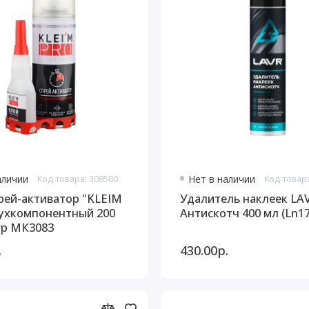
аличии
Код товара: 308580
Нет в наличии
Код товар
рей-активатор "KLEIM
Удалитель наклеек LA
ухкомпонентный 200
Антискотч 400 мл (Ln17
 гр МК3083
.
430.00р.