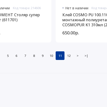
аличии
Код товара: 214606
Нет в наличии
Код товар
ОМЕНТ Столяр супер
Клей COSMO PU 100.11
 (611701)
монтажный полиурета
COSMOPUR K1 310мл (2
.
650.00р.
5
6
7
8
9
10
11
12
>
>|