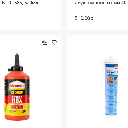
ON ТС-585, 520мл
двухкомпонентный 400
)
.
510.00р.