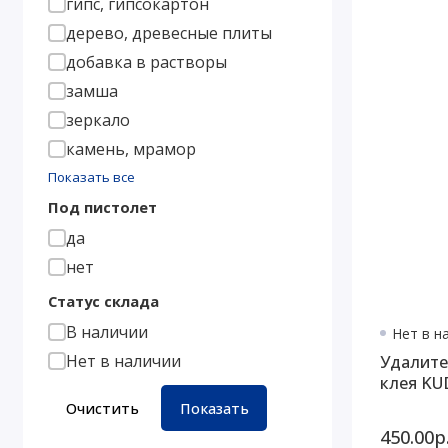
гипс, гипсокартон
дерево, древесные плиты
добавка в растворы
замша
зеркало
камень, мрамор
Показать все
Под пистолет
да
нет
Статус склада
В наличии
Нет в н
Нет в наличии
Удалите
клея KU
Очистить
Показать
450.00р