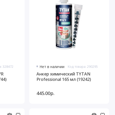
а: 328472
Нет в наличии
Код товара: 290295
VR
Анкер химический TYTAN
44)
Professional 165 мл (19242)
445.00р.