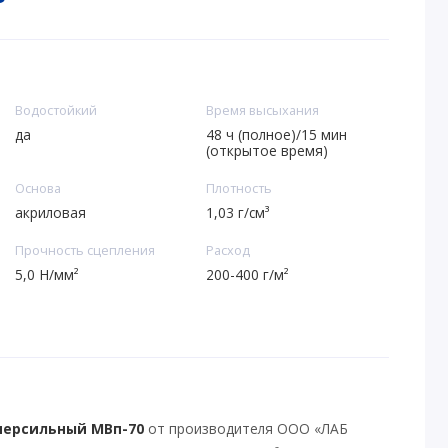
Водостойкий
Время высыхания
да
48 ч (полное)/15 мин
(открытое время)
Основа
Плотность
акриловая
1,03 г/см³
Прочность сцепления
Расход
5,0 Н/мм²
200-400 г/м²
персильный МВп-70
от производителя ООО «ЛАБ