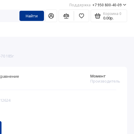
Поддержка
+7 950 800-40-09
Корзина
0
Найти
0.00р.
70 185г
Момент
сравнение
Производитель
212624