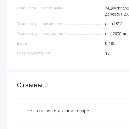
Склеиваемые материалы
МДФ/гипс/ки
дерево/ПВХ
Температура применения
от +15°C
Температура эксплуатации
от -20°С до
Вес, кг
0,185
Срок годности, мес
18
Отзывы
0
Нет отзывов о данном товаре.