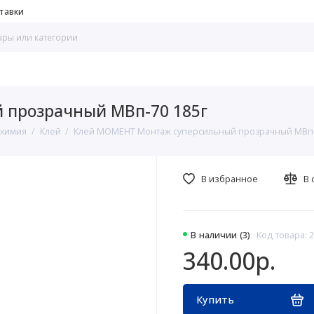
тавки
 прозрачный МВп-70 185г
 химия
Клей
Клей МОМЕНТ Монтаж суперсильный прозрачный МВп-
В избранное
В 
В наличии (3)
Код товара: 
340.00р.
Купить