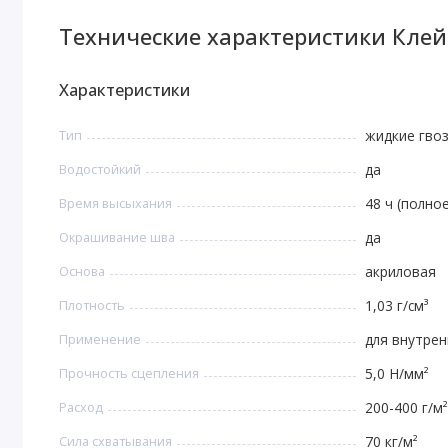
Технические характеристики Кле
Характеристики
Тип
жидкие гво
Водостойкий
да
Время высыхания
48 ч (полно
Окрашивание шва
да
Основа
акриловая
Плотность
1,03 г/см³
Применение
для внутрен
Прочность сцепления
5,0 Н/мм²
Расход
200-400 г/м²
Сила схватывания
70 кг/м²