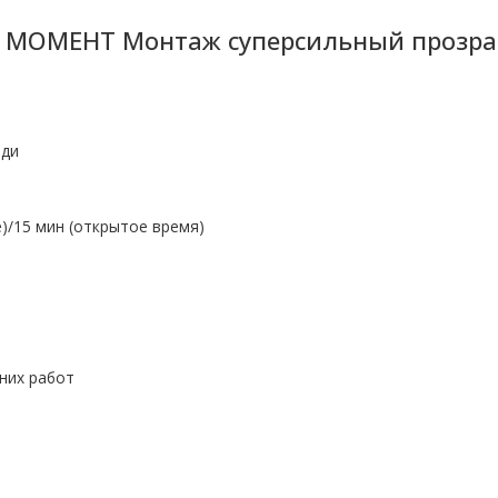
й МОМЕНТ Монтаж суперсильный прозра
зди
е)/15 мин (открытое время)
них работ