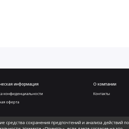
ческая информация
О компании
ка конфиденциальности
Контакты
ная оферта
гие средства сохранения предпочтений и анализа действий по
иальности
. Нажмите «Принять», если даете согласие на это.