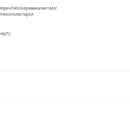
прич/гипс/керамика/металл/
/пенополистирол
 +80°С