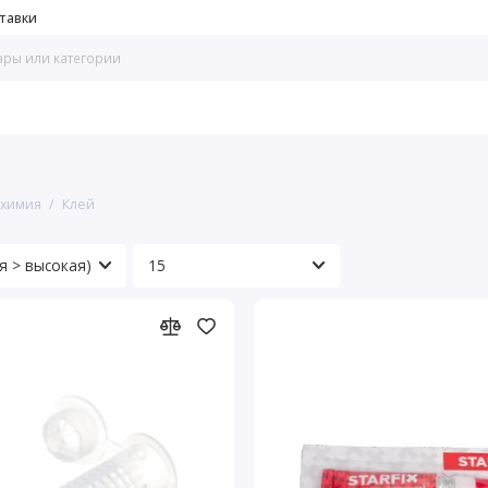
тавки
 химия
Клей