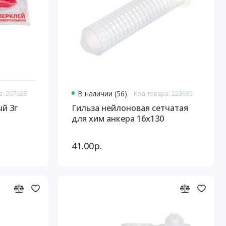
а: 267628
В наличии (56)
Код товара: 223635
й 3г
Гильза нейлоновая сетчатая
для хим анкера 16х130
41.00р.