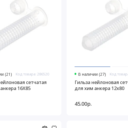
и (21)
Код товара: 286520
В наличии (27)
Код товар
нейлоновая сетчатая
Гильза нейлоновая сет
 анкера 16Х85
для хим анкера 12х80
45.00р.