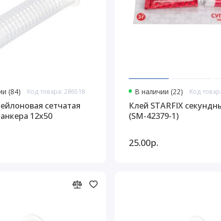
и (84)
Код товара: 286518
В наличии (22)
Код товар
нейлоновая сетчатая
Клей STARFIX секундны
 анкера 12х50
(SM-42379-1)
25.00р.