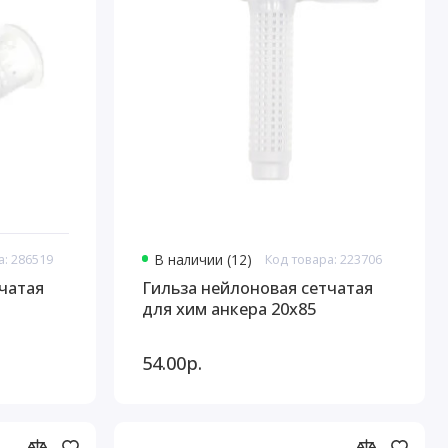
а: 286519
В наличии (12)
Код товара: 223706
чатая
Гильза нейлоновая сетчатая
для хим анкера 20х85
54.00р.