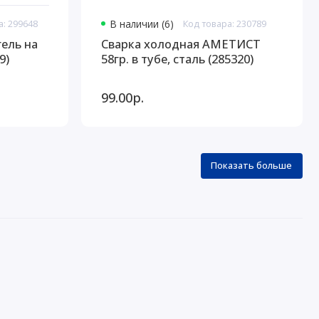
а: 299648
В наличии (6)
Код товара: 230789
ель на
Сварка холодная АМЕТИСТ
9)
58гр. в тубе, сталь (285320)
99.00р.
Показать больше