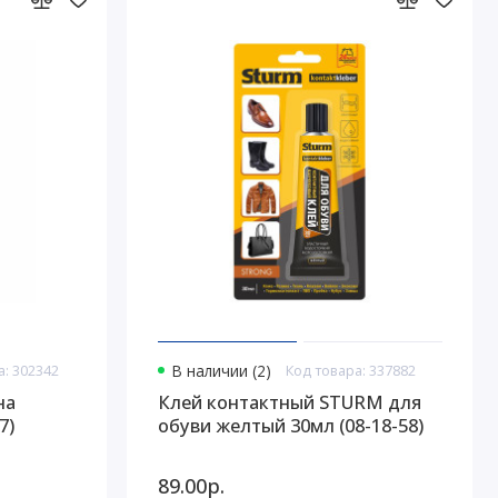
а: 302342
В наличии (2)
Код товара: 337882
на
Клей контактный STURM для
7)
обуви желтый 30мл (08-18-58)
89.00р.