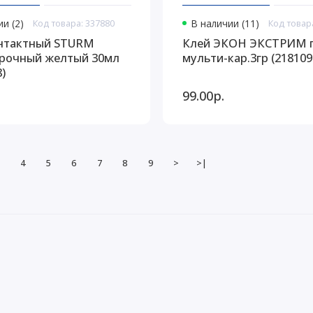
и (2)
Код товара: 337880
В наличии (11)
Код товар
нтактный STURM
Клей ЭКОН ЭКСТРИМ г
рочный желтый 30мл
мульти-кар.3гр (218109
8)
99.00р.
4
5
6
7
8
9
>
>|