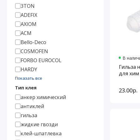
3TON
ADEFIX
AXIOM
AСМ
Bello-Deco
COSMOFEN
В наличи
FORBO EUROCOL
Гильза 
HARDY
для хим
Показать все
Тип клея
23.00р.
анкер химический
антиклей
гильза
жидкие гвозди
клей-шпатлевка