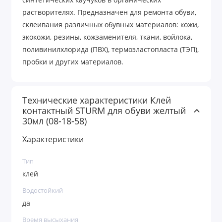
синтетических каучуков в органических
растворителях. Предназначен для ремонта обуви,
склеивания различных обувных материалов: кожи,
экокожи, резины, кожзаменителя, ткани, войлока,
поливинилхлорида (ПВХ), термоэластопласта (ТЭП),
пробки и других материалов.
Технические характеристики Клей
контактный STURM для обуви желтый
30мл (08-18-58)
Характеристики
Тип
клей
Водостойкий
да
Время высыхания