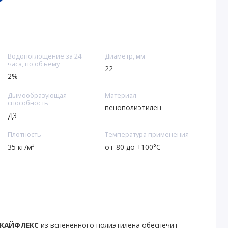
Водопоглощение за 24
Диаметр, мм
часа, по объему
22
2%
Дымообразующая
Материал
способность
пенополиэтилен
Д3
Плотность
Температура применения
35 кг/м³
от-80 до +100°С
СКАЙФЛЕКС
из вспененного полиэтилена обеспечит