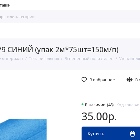
тавки
/9 СИНИЙ (упак 2м*75шт=150м/п)
 материалы
Теплоизоляция
Вспененный полиэтилен
Утеплител
В избранное
В 
В наличии (48)
Код товара:
35.00р.
Купить