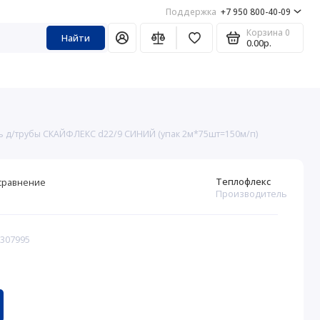
Поддержка
+7 950 800-40-09
Корзина
0
Найти
0.00р.
ь д/трубы СКАЙФЛЕКС d22/9 СИНИЙ (упак 2м*75шт=150м/п)
Теплофлекс
сравнение
Производитель
 307995