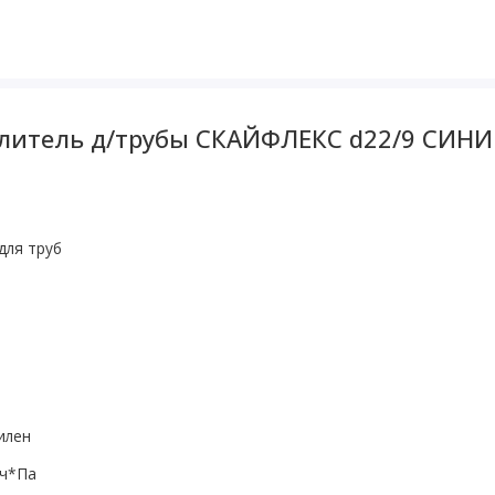
плитель д/трубы СКАЙФЛЕКС d22/9 СИНИ
для труб
илен
*ч*Па