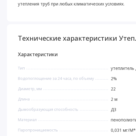
утепления труб при любых климатических условиях.
Технические характеристики Уте
Характеристики
Тип
утеплитель 
Водопоглощение за 24 часа, по объему
2%
Диаметр, мм
22
Длина
2 м
Дымообразующая способность
Д3
Материал
пенополиэт
Паропроницаемость
0,031 мг/М