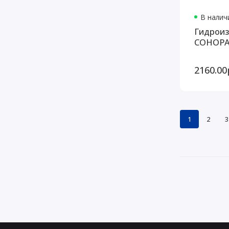
В наличи
Гидрои
СОНОРА 
2160.00
1
2
3