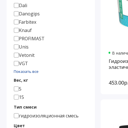
Dali
Danogips
Farbitex
Knauf
PROFIMAST
Unis
В наличи
Vetonit
Гидроиз
VGT
эластичн
Показать все
Вес, кг
453.00р
5
15
Тип смеси
гидроизоляционная смесь
Цвет