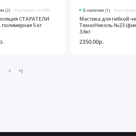
и (2)
Код товара: 261989
В наличии (1)
Код товара:
золяция СТАРАТЕЛИ
Мастика для гибкой ч
полимерная 5 кг
ТехноНиколь №23 (фик
3,6кг
р.
2350.00р.
>
>|