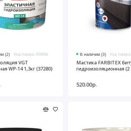
и (2)
Код товара: 309606
В наличии (3)
Код товара:
оляция VGT
Мастика FARBITEX би
ая WP-14 1,3кг (37280)
гидроизоляционная (2 
.
520.00р.