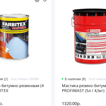
и (2)
Код товара: 260986
В наличии (8)
Код товара:
 битумно-резиновая (4
Мастика резино-битум
BITEX
PROFIMAST (5л / 4,5кг)
р.
1320.00р.