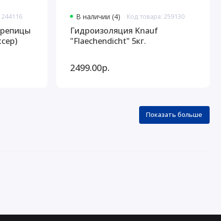
 244116
В наличии (4)
Код товара: 259130
ерепицы
Гидроизоляция Knauf
сер)
"Flaechendicht" 5кг.
2499.00р.
Показать больше