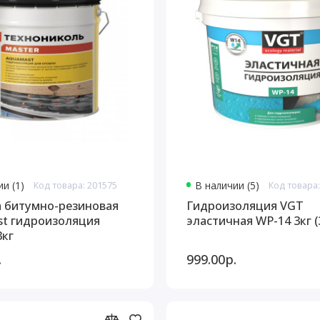
и (1)
Код товара: 201575
В наличии (5)
Код товара:
 битумно-резиновая
Гидроизоляция VGT
t гидроизоляция
эластичная WP-14 3кг (
овли 3кг
.
999.00р.