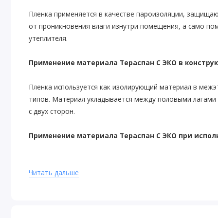
Пленка применяется в качестве пароизоляции, защищаю
от проникновения влаги изнутри помещения, а само по
утеплителя.
Применение материала Тераспан С ЭКО
в констру
Пленка используется как изолирующий материал в межэ
типов. Материал укладывается между половыми лагами (
с двух сторон.
Применение материала Тераспан С ЭКО п
ри испол
Пленка служит как пароизоляция при устройстве ламин
иным неорганическим основаниям. Укладывается на цем
Читать дальше