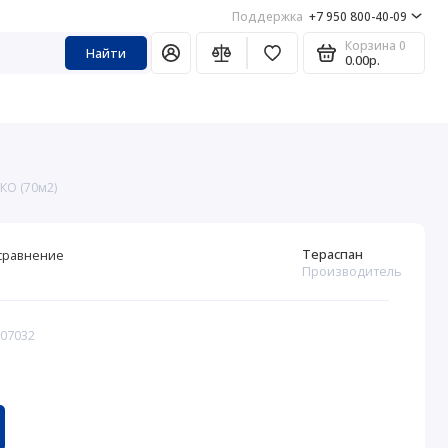
Поддержка
+7 950 800-40-09
Корзина
0
Найти
0.00р.
КО (70м2)
Тераспан
сравнение
Производитель
307032