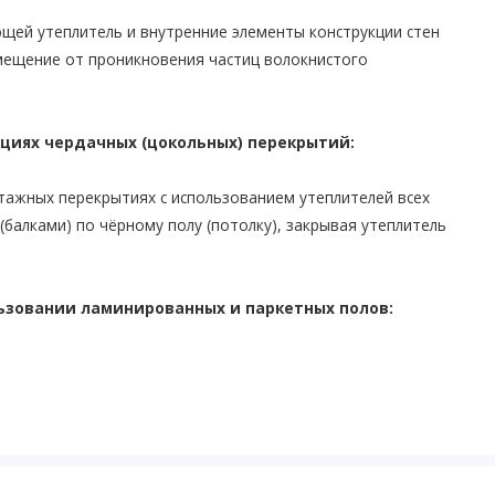
щей утеплитель и внутренние элементы конструкции стен
мещение от проникновения частиц волокнистого
кциях чердачных (цокольных) перекрытий:
тажных перекрытиях с использованием утеплителей всех
балками) по чёрному полу (потолку), закрывая утеплитель
ьзовании ламинированных и паркетных полов:
ированных и паркетных полов по бетонному, цементному и
ентную стяжку под покрытием пола.