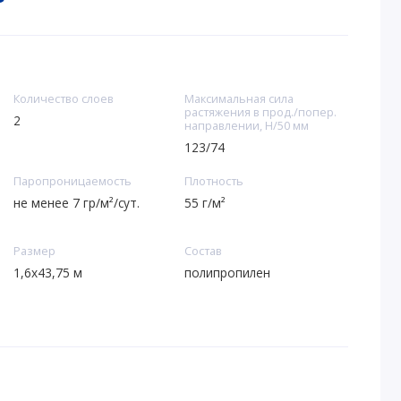
Количество слоев
Максимальная сила
растяжения в прод./попер.
2
направлении, Н/50 мм
123/74
Паропроницаемость
Плотность
не менее 7 гр/м²/сут.
55 г/м²
Размер
Состав
1,6х43,75 м
полипропилен