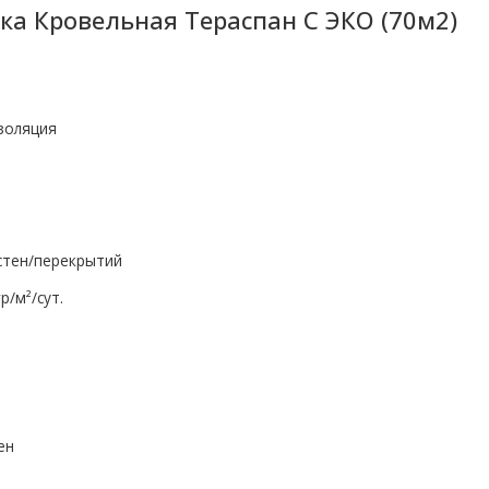
ка Кровельная Тераспан C ЭКО (70м2)
золяция
стен/перекрытий
р/м²/сут.
ен