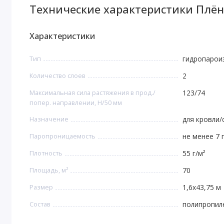
Технические характеристики Плён
Характеристики
Тип
гидропарои
Количество слоев
2
Максимальная сила растяжения в прод./
123/74
попер. направлении, Н/50 мм
Назначение
для кровли/
Паропроницаемость
не менее 7 г
Плотность
55 г/м²
Площадь, м²
70
Размер
1,6х43,75 м
Состав
полипропил