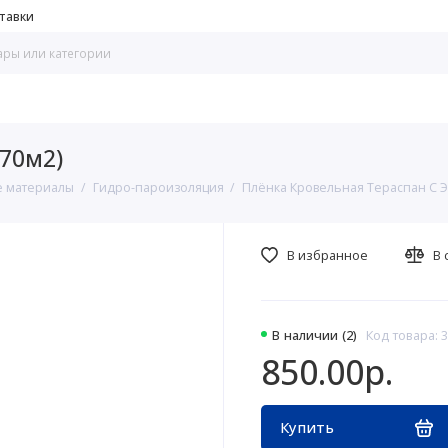
тавки
(70м2)
 материалы
Гидро-пароизоляция
Плёнка Кровельная Тераспан C Э
В избранное
В 
В наличии (2)
Код товара: 
850.00р.
Купить