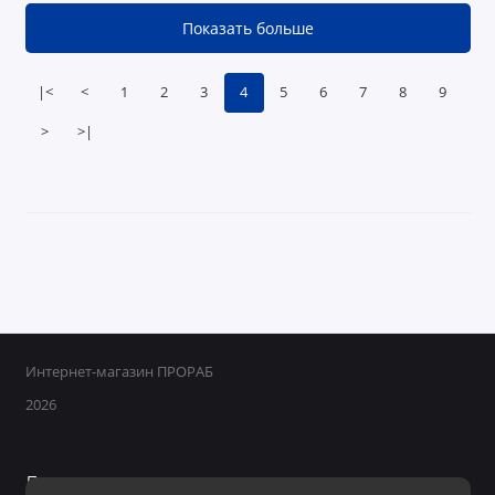
Показать больше
|<
<
1
2
3
4
5
6
7
8
9
>
>|
Интернет-магазин ПРОРАБ
2026
Поддержка