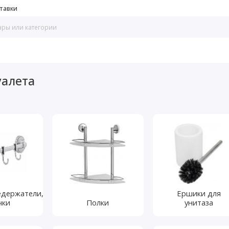
тавки
уалета
держатели,
Ершики для
чки
Полки
унитаза