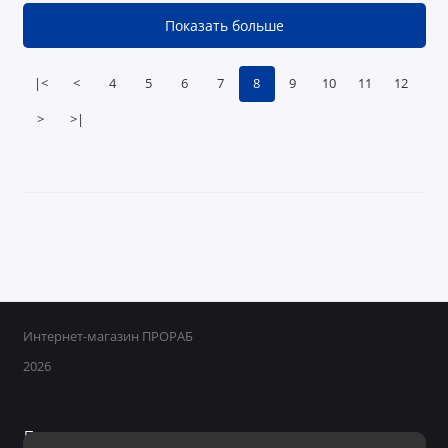
Показать больше
|<
<
4
5
6
7
8
9
10
11
12
>
>|
Интернет-магазин ПРОРАБ
2026
Поддержка