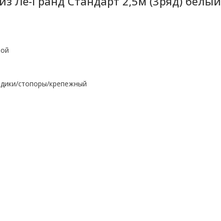
з Ле-Гранд Стандарт 2,5м (3ряд) белый 
мой
здики/стопоры/крепежный