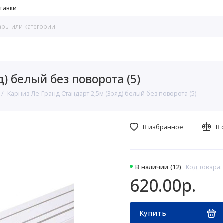
тавки
) белый без поворота (5)
Карниз Ле-Гранд Стандарт 2,5м (3ряд) белый без поворота (5)
В избранное
В 
В наличии (12)
Код товара:
620.00р.
Купить