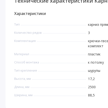
Технические характеристики Карни
Характеристики
Тип
карниз пря
Количество рядов
3
Комплектация
крючки-гво
комплект
Материал
пластик
Способ монтажа
к потолку
Тип крепления
шурупы
Высота, мм
17,2
Длина, мм
2500
Ширина, мм
88,5