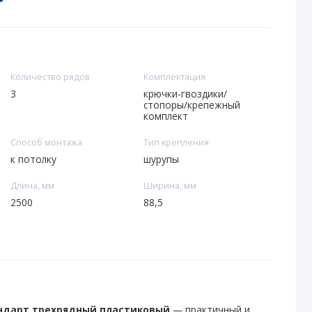
Количество рядов
Комплектация
3
крючки-гвоздики/
стопоры/крепежный
комплект
Способ монтажа
Тип крепления
к потолку
шурупы
Длина, мм
Ширина, мм
2500
88,5
ндарт трехрядный пластиковый
— практичный и