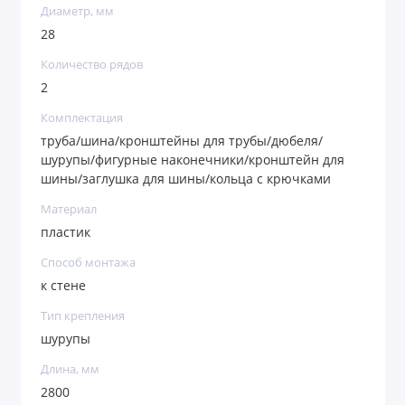
Диаметр, мм
28
Количество рядов
2
Комплектация
труба/шина/кронштейны для трубы/дюбеля/
шурупы/фигурные наконечники/кронштейн для
шины/заглушка для шины/кольца с крючками
Материал
пластик
Способ монтажа
к стене
Тип крепления
шурупы
Длина, мм
2800