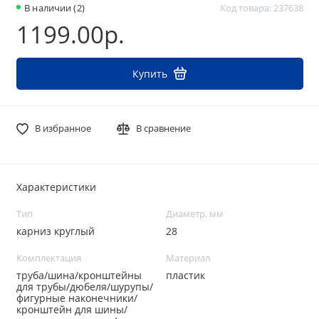
В наличии (2)
Код товара: 237638
1199.00р.
Купить
В избранное
В сравнение
Характеристики
Тип
Диаметр, мм
карниз круглый
28
Комплектация
Материал
труба/шина/кронштейны
пластик
для трубы/дюбеля/шурупы/
фигурные наконечники/
кронштейн для шины/