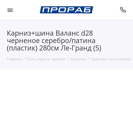
Карниз+шина Валанс d28
черненое серебро/патина
(пластик) 280см Ле-Гранд (5)
Главная
Окна, ворота, жалюзи
Карнизы
Карнизы пластиковые