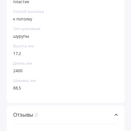
пластик
Способ монтажа
к потолку
Тип крепления
шурупы
Высота, мм
17,2
Длина, мм
2400
Ширина, мм
88,5
Отзывы
0