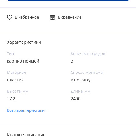
В избранное
В сравнение
Характеристики
Тип
Количество рядов
карниз прямой
3
Материал
Способ монтажа
пластик
к потолку
Высота, мм
Длина, мм
17,2
2400
Все характеристики
Краткое описание