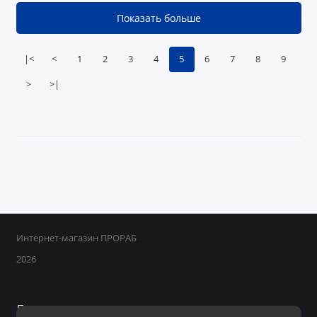
Показать больше
|<
<
1
2
3
4
5
6
7
8
9
>
>|
Интернет-магазин ПРОРАБ
2026
Поддержка