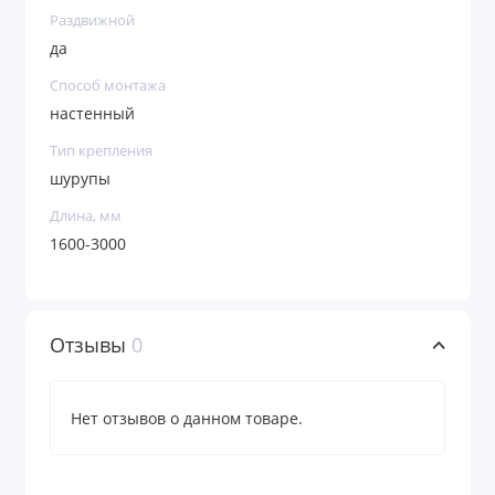
Раздвижной
да
Способ монтажа
настенный
Тип крепления
шурупы
Длина, мм
1600-3000
Отзывы
0
Нет отзывов о данном товаре.