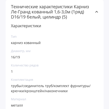
Технические характеристики Карниз
Ле-Гранд кованный 1,6-3,0м (1ряд)
D16/19 белый, цилиндр (5)
Характеристики
Тип
карниз кованный
Диаметр, мм
16/19
Количество рядов
1
Комплектация
трубы/соединитель труб/комплект фурнитуры/
крючки/кронштейн/наконечники
Материал
металл