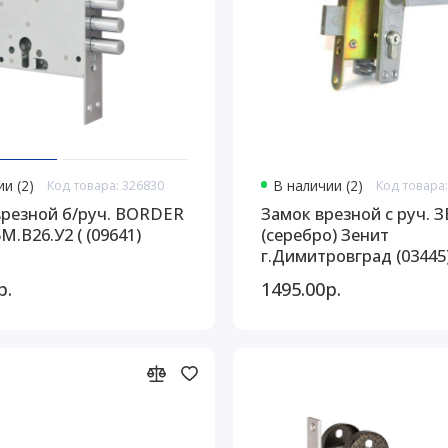
и (2)
Код товара: 326830
В наличии (2)
Код товара:
врезной б/руч. BORDER
Замок врезной с руч. З
М.В26.У2 ( (09641)
(серебро) Зенит
г.Димитровград (03445
р.
1495.00р.