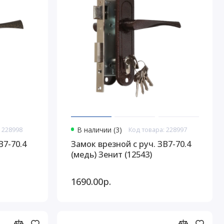
 228998
В наличии (3)
Код товара: 228997
В7-70.4
Замок врезной с руч. ЗВ7-70.4
(медь) Зенит (12543)
1690.00р.