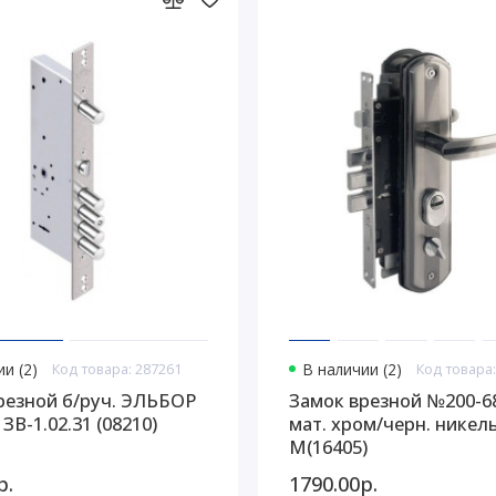
и (2)
Код товара: 287261
В наличии (2)
Код товара:
резной б/руч. ЭЛЬБОР
Замок врезной №200-6
ЗВ-1.02.31 (08210)
мат. хром/черн. никел
М(16405)
р.
1790.00р.