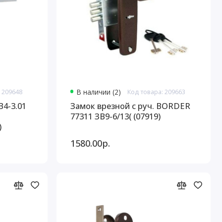
 209648
В наличии (2)
Код товара: 209663
В4-3.01
Замок врезной с руч. BORDER
77311 ЗВ9-6/13( (07919)
)
1580.00р.