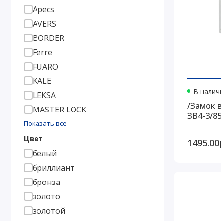
Apecs
AVERS
BORDER
Ferre
FUARO
KALE
В наличи
LEKSA
/Замок 
MASTER LOCK
ЗВ4-3/85
Показать все
Цвет
1495.00
белый
бриллиант
бронза
золото
золотой