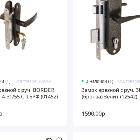
и (1)
Код товара: 209664
В наличии (1)
Код товара:
резной с руч. BORDER
Замок врезной с руч. З
 4-31/55.СП.5РФ (01452)
(бронза) Зенит (12542)
р.
1590.00р.