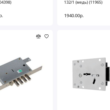
(04398)
132/1 (медь) (11965)
р.
1940.00р.