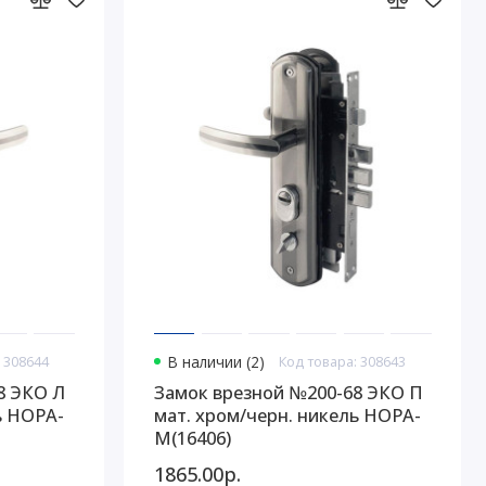
 308644
В наличии (2)
Код товара: 308643
8 ЭКО Л
Замок врезной №200-68 ЭКО П
ь НОРА-
мат. хром/черн. никель НОРА-
М(16406)
1865.00р.