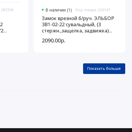
 287258
В наличии (1)
Код товара: 229147
Замок врезной б/руч. ЭЛЬБОР
2
3В1-02-22 сувальдный, (3
У2
стержн.,защелка, задвижка)
(151569)
2090.00р.
Показать больше