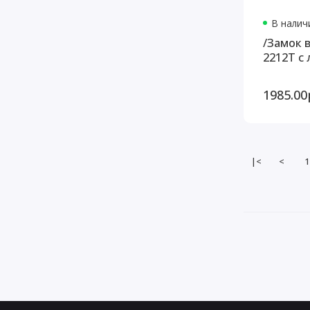
В наличи
/Замок 
2212Т с 
1985.00
|<
<
1