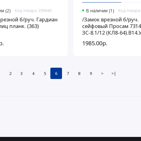
и (2)
Код товара: 209640
В наличии (1)
Код товара:
врезной б/руч. Гардиан
/Замок врезной б/руч.
лиц планк. (363)
сейфовый Просам 7314
ЗС-8.1/12 (КЛ8-64).В14.
(05857)
р.
1985.00р.
2
3
4
5
6
7
8
9
>
>|