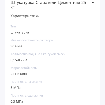
Штукатурка Старатели Цементная 25
для ручного и механизированного нанесения;
кг
для наружных и внутренних работ;
Характеристики
для помещений любой влажности
.
Тип
штукатурка
Жизнеспособность раствора
90 мин
Количество воды на 1 кг. сухой смеси
0,15-0,22 л
Морозостойкость
25 циклов
Прочность на сжатие
5 МПа
Прочность сцепления
0,3 МПа