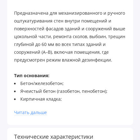
Предназначена для механизированного и ручного
оштукатуривания стен внутри помещений и
поверхностей фасадов зданий и сооружений выше
цокольной части, ремонта сколов, выбоин, трещин
глубиной до 60 мм во всех типах зданий и
сооружений (А–В), включая помещения, где
предусмотрен режим влажной дезинфекции.
Тип основания:
Бетон/железобетон;
Ячеистый бетон (газобетон, пенобетон);
Кирпичная кладка;
Цементная штукатурка.
Читать дальше
Преимущества:
морозостойкая;
Технические характеристики
трещиностойкая;