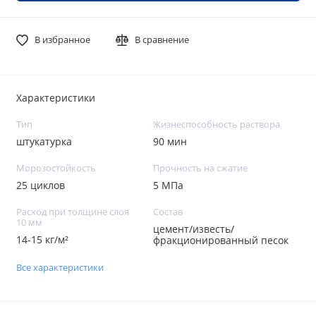
В избранное
В сравнение
Характеристики
Тип
Жизнеспособность раствора
штукатурка
90 мин
Морозостойкость
Прочность на сжатие
25 циклов
5 МПа
Расход при толщине слоя
Состав
10 мм
цемент/известь/
14-15 кг/м²
фракционированный песок
Все характеристики