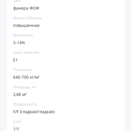
Тип
фанера ФОФ
Влагостойкость
повышенная
Влажность
5-14%
Класс эмиссии
Е1
Плотность
640-700 кг/м²
Площадь, м²
2,88 м²
Поверхность
F/F (гладкая/гладкая)
Сорт
1/1