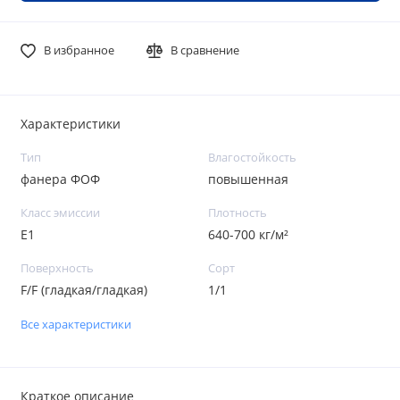
В избранное
В сравнение
Характеристики
Тип
Влагостойкость
фанера ФОФ
повышенная
Класс эмиссии
Плотность
Е1
640-700 кг/м²
Поверхность
Сорт
F/F (гладкая/гладкая)
1/1
Все характеристики
Краткое описание