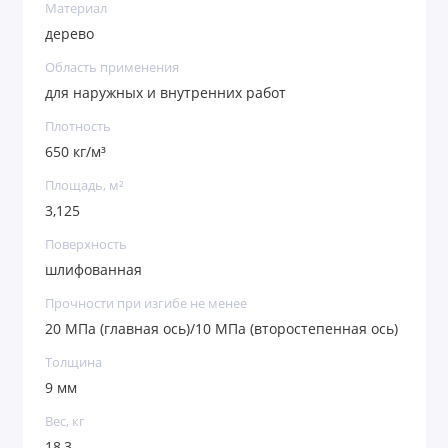
Материал
дерево
Область применения
для наружных и внутренних работ
Плотность
650 кг/м³
Площадь, м²
3,125
Поверхность
шлифованная
Прочности при изгибе не менее
20 МПа (главная ось)/10 МПа (второстепенная ось)
Толщина
9 мм
Вес, кг
18,3