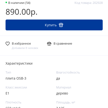
В наличии (54)
Код товара: 202928
890.00р.
Купить
В избранное
В сравнение
Добавили 8 человек
Характеристики
Тип
Влагостойкость
плита OSB-3
да
Класс эмиссии
Материал
E1
дерево
Плотность
Площадь, м²