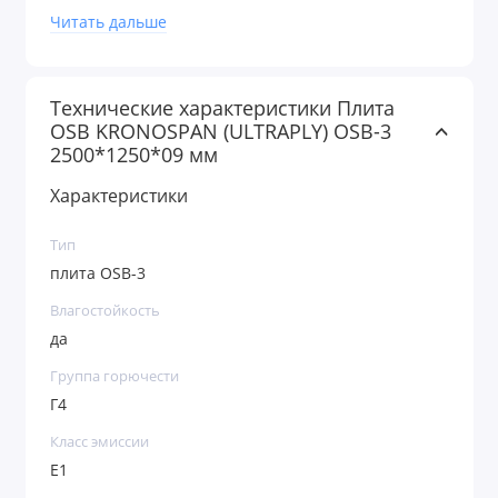
сучков и пустот);
Читать дальше
Нормативные допуски перепада по толщине
листа до 0,3 мм;
Требуется защита от ультрафиолета.
Технические характеристики Плита
OSB KRONOSPAN (ULTRAPLY) OSB-3
2500*1250*09 мм
Характеристики
Тип
плита OSB-3
Влагостойкость
да
Группа горючести
Г4
Класс эмиссии
E1