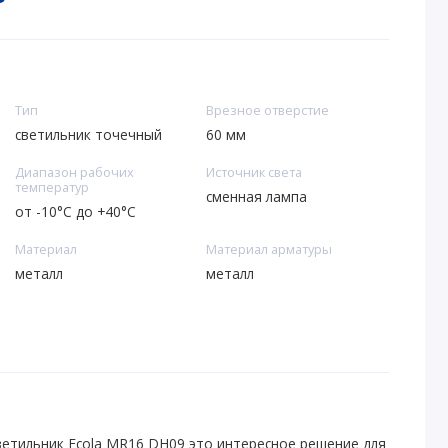
Тип
Врезное отверстие
светильник точечный
60 мм
Диапазон рабочих
Источник света
температур
сменная лампа
от -10°С до +40°C
Материал
Материал арматуры
металл
металл
етильник Ecola MR16 DH09 это интересное решение для