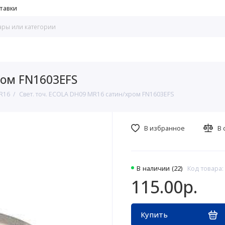
тавки
ром FN1603EFS
R16
Свет. точ. ECOLA DH09 MR16 сатин/хром FN1603EFS
В избранное
В 
В наличии (22)
Код товара:
115.00р.
Купить