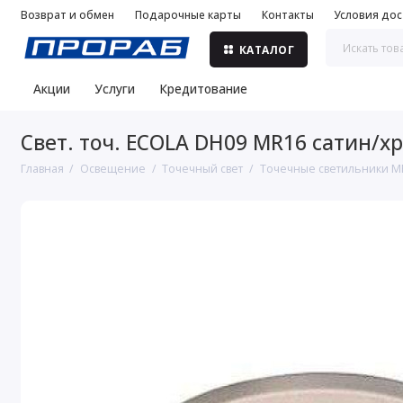
Возврат и обмен
Подарочные карты
Контакты
Условия дос
КАТАЛОГ
Акции
Услуги
Кредитование
Свет. точ. ECOLA DH09 MR16 сатин/х
Главная
Освещение
Точечный свет
Точечные светильники M