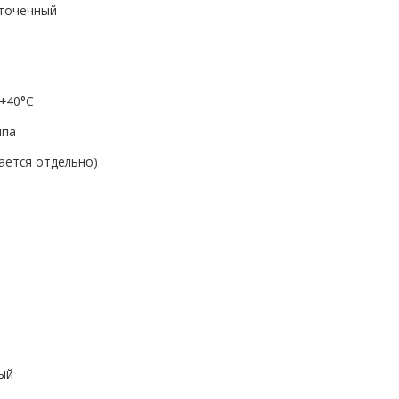
 точечный
 +40°C
мпа
ается отдельно)
ый