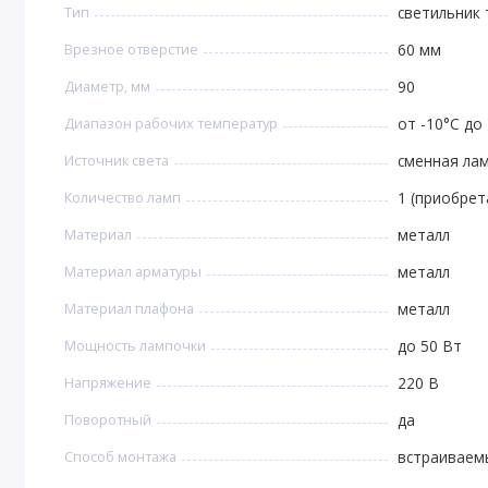
Тип
светильник
Врезное отверстие
60 мм
Диаметр, мм
90
Диапазон рабочих температур
от -10°С до
Источник света
сменная ла
Количество ламп
1 (приобрет
Материал
металл
Материал арматуры
металл
Материал плафона
металл
Мощность лампочки
до 50 Вт
Напряжение
220 В
Поворотный
да
Способ монтажа
встраиваем