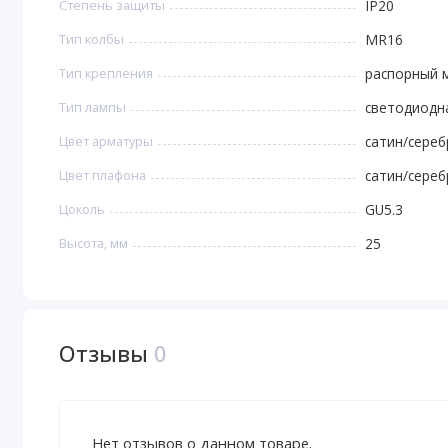
Степень защиты
IP20
Тип колбы
MR16
Тип крепления
распорный 
Тип лампы
светодиодн
Цвет арматуры
сатин/сере
Цвет плафона
сатин/сере
Цоколь
GU5.3
Высота, мм
25
Отзывы
0
Нет отзывов о данном товаре.