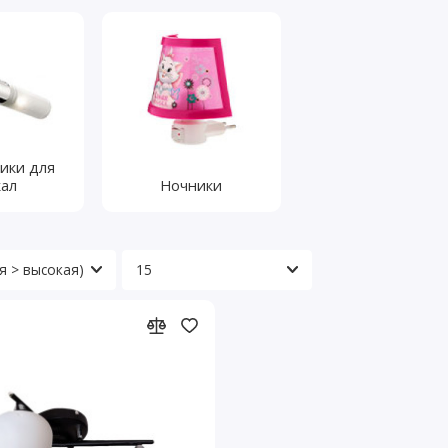
ики для
кал
Ночники