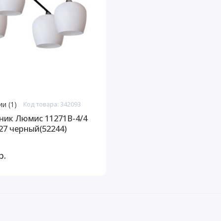
и (1)
Код товара: 342093
ник Люмис 11271В-4/4
27 черный(52244)
р.